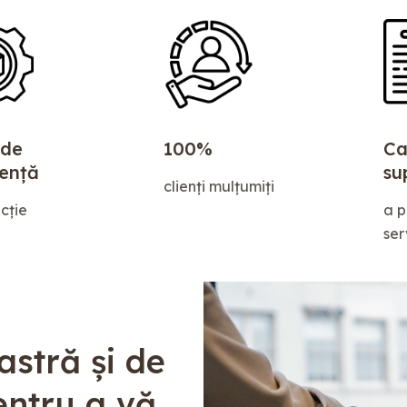
 de
100%
Ca
iență
su
clienți mulțumiți
cție
a p
ser
astră și de
entru a vă